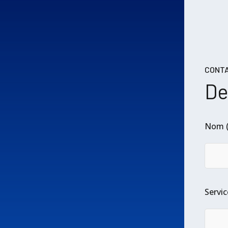
CONT
De
Nom (
Servic