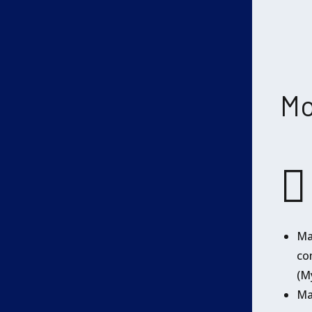
Mo
Ma
co
(M
Ma