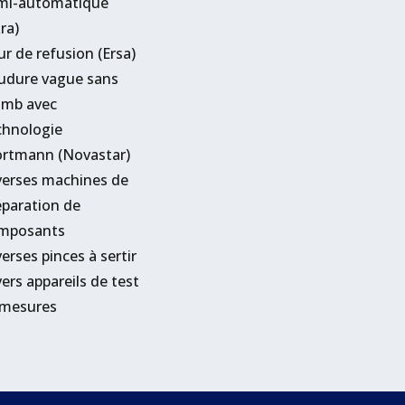
mi-automatique
ra)
ur de refusion (Ersa)
udure vague sans
omb avec
chnologie
rtmann (Novastar)
verses machines de
éparation de
mposants
erses pinces à sertir
ers appareils de test
 mesures