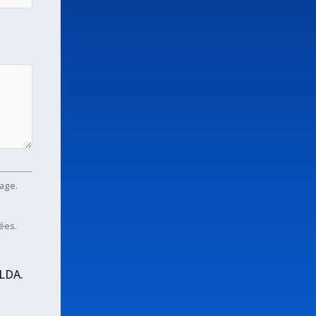
age.
ées.
 LDA.