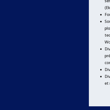
se
(Ek
Fo
So
pl
te
Wo
Di
pr
co
Div
Div
et