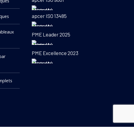
iques
apcer ISO 13485
iques
ableaux
PME Leader 2025
PME Excellence 2023
par
mplets