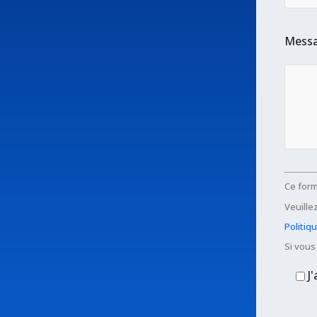
Mess
Ce form
Veuillez
Politiq
Si vous
J